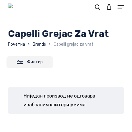
Skip
to
Корпа
main
content
Capelli Grejac Za Vrat
Почетна
Brands
Capelli grejac za vrat
Филтер
Ниједан производ не одговара
изабраним критеријумима.