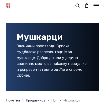
Skip
to
Корпа
main
content
Мушкарци
Званични производи Српске
фудбалске репрезентације за
мушкарце. Добро дошли у једино
званично место за набавку навијачке
и репрезентативне одеће и опреме
Србије.
Почетна
Продавница
Пол
Мушкарци