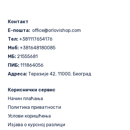
Контакт
Е-пошта:
office@orlovishop.com
Тел:
+381117654176
Моб:
+381648180085
МБ:
21555681
ПИБ:
111864056
Адреса:
Теразије 42, 11000, Београд
Кориснички сервис
Начин плаћања
Политика приватности
Услови коришћења
Изјава о курсној разлици