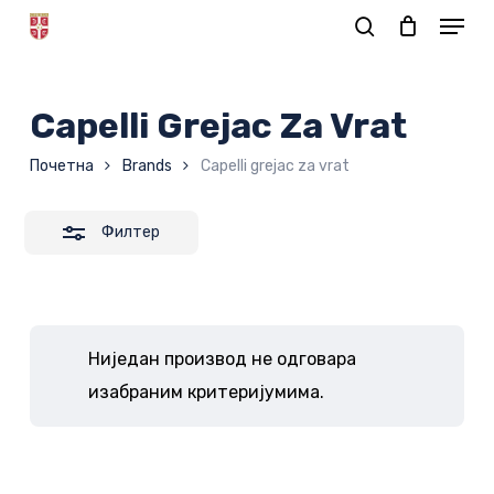
Skip
to
Корпа
main
content
Capelli Grejac Za Vrat
Почетна
Brands
Capelli grejac za vrat
Филтер
Ниједан производ не одговара
изабраним критеријумима.
Нема производа у корпи.
ИДИ У ПРОДАВНИЦУ