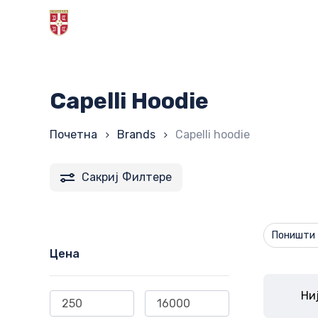
Skip
to
main
content
Capelli Hoodie
Почетна
Brands
Capelli hoodie
Сакриј
Филтере
Поништи 
Цена
Ни