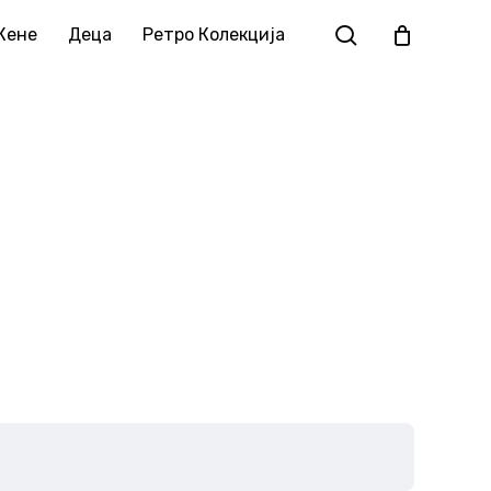
Жене
Деца
Ретро Колекција