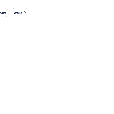
×
све
Бела