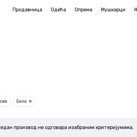
Продавница
Одећа
Опрема
Мушкарци
Корпа
×
све
Бела
један производ не одговара изабраним критеријумима.