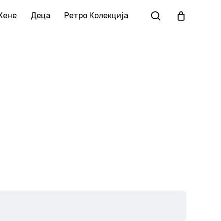
Жене
Деца
Ретро Колекција