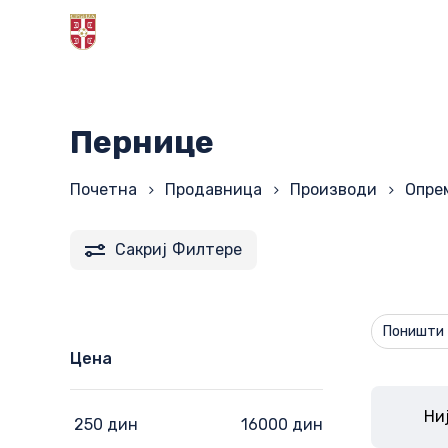
Skip
to
main
content
Пернице
Почетна
Продавница
Производи
Опре
Сакриј
Филтере
Поништи 
Цена
Ни
250 дин
16000 дин