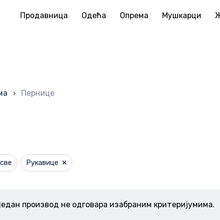
Продавница
Одећа
Опрема
Мушкарци
Корпа
ма
Пернице
×
све
Рукавице
један производ не одговара изабраним критеријумима.