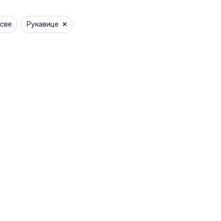
×
све
Рукавице