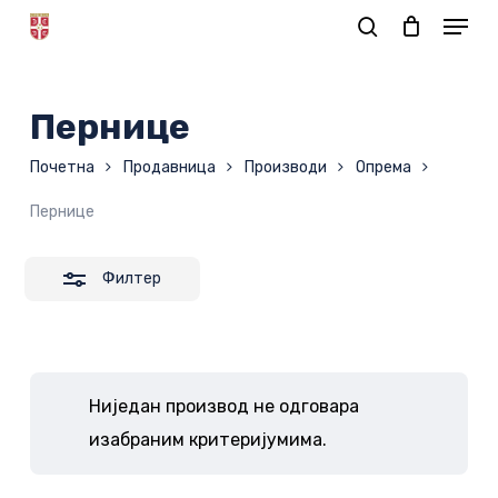
Skip
to
Корпа
main
content
Пернице
Почетна
Продавница
Производи
Опрема
Пернице
Филтер
Ниједан производ не одговара
Нема производа у корпи.
изабраним критеријумима.
ИДИ У ПРОДАВНИЦУ