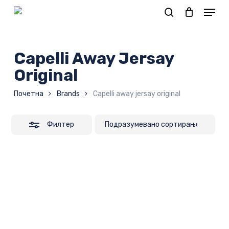
Skip
to
Корпа
main
content
Capelli Away Jersay
Original
Почетна
Brands
Capelli away jersay original
Филтер