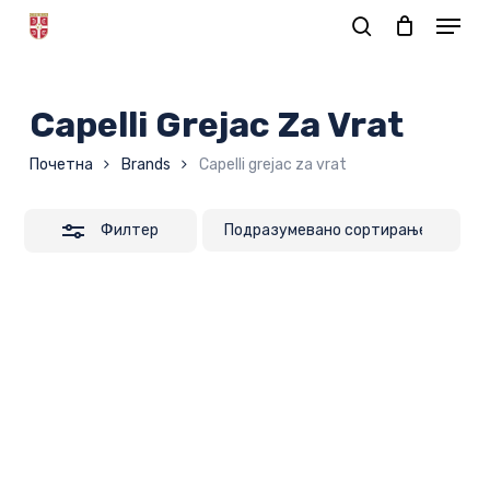
Skip
to
Корпа
main
content
Capelli Grejac Za Vrat
Почетна
Brands
Capelli grejac za vrat
Филтер