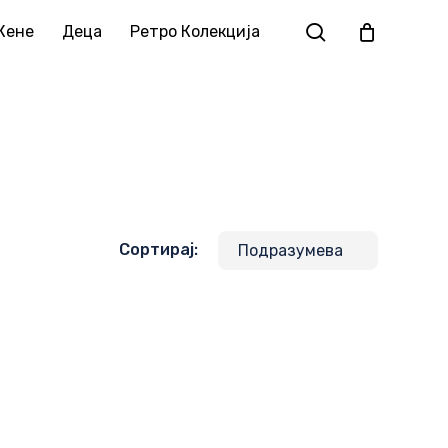
Жене
Деца
Ретро Колекција
Сортирај: