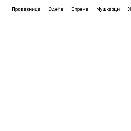
Продавница
Одећа
Опрема
Мушкарци
Корпа