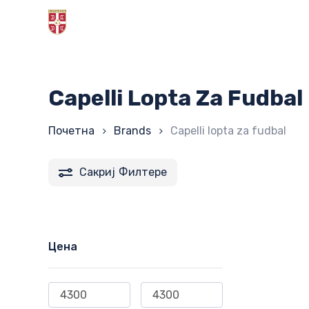
Skip
to
main
content
Capelli Lopta Za Fudbal
Почетна
Brands
Capelli lopta za fudbal
Сакриј
Филтере
Цена