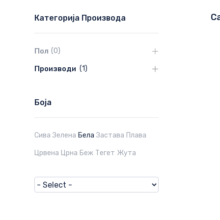
C
Категорија Производа
Пол
(
0
)
Производи
(
1
)
Боја
Сива
Зелена
Бела
Застава
Плава
Црвена
Црна
Беж
Тегет
Жута