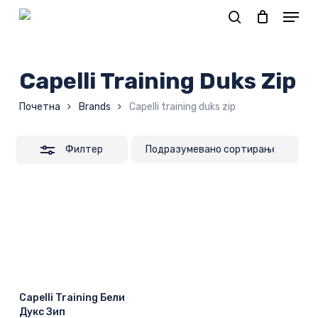
Skip
to
Корпа
main
content
Capelli Training Duks Zip
Почетна
Brands
Capelli training duks zip
Филтер
Capelli Training Бели
Дукс Зип