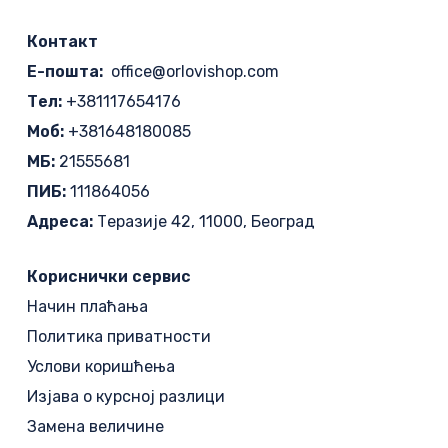
Контакт
Е-пошта:
office@orlovishop.com
Тел:
+381117654176
Моб:
+381648180085
МБ:
21555681
ПИБ:
111864056
Адреса:
Теразије 42, 11000, Београд
Кориснички сервис
Начин плаћања
Политика приватности
Услови коришћења
Изјава о курсној разлици
Замена величине