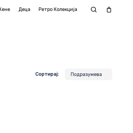
Жене
Деца
Ретро Колекција
Сортирај: