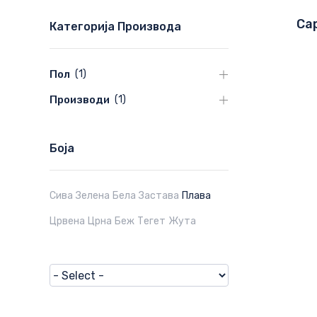
Cap
Категорија Производа
Пол
(
1
)
Производи
(
1
)
Боја
Сива
Зелена
Бела
Застава
Плава
Црвена
Црна
Беж
Тегет
Жута