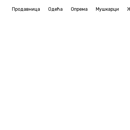
Продавница
Одећа
Опрема
Мушкарци
Корпа