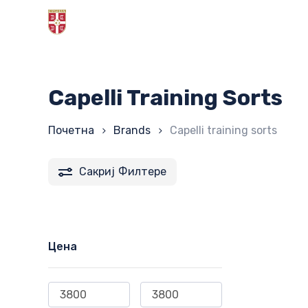
Skip
to
main
content
Capelli Training Sorts
Почетна
Brands
Capelli training sorts
Сакриј
Филтере
Цена