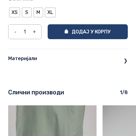
XS
S
M
XL
ДОДАЈ У КОРПУ
Материјали
❯
Слични производи
1/8