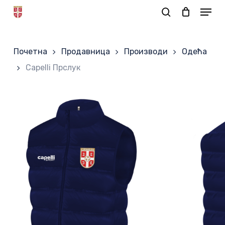
Skip
to
Корпа
main
Почетна
Продавница
Производи
Одећа
content
Capelli Прслук