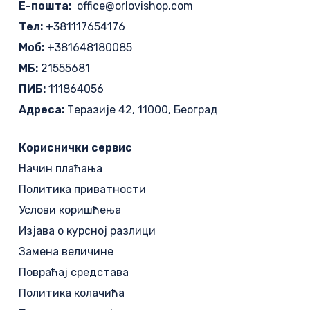
Е-пошта:
office@orlovishop.com
Тел:
+381117654176
Моб:
+381648180085
МБ:
21555681
ПИБ:
111864056
Адреса:
Теразије 42, 11000, Београд
Кориснички сервис
Начин плаћања
Политика приватности
Услови коришћења
Изјава о курсној разлици
Замена величине
Повраћај средстава
Политика колачића