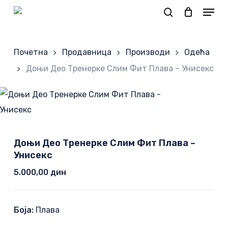
Skip
to
Корпа
main
Почетна
Продавница
Производи
Одећа
content
Доњи Део Тренерке Слим Фит Плава – Унисекс
Доњи Део Тренерке Слим Фит Плава –
Унисекс
5.000,00
дин
Боја:
Плава