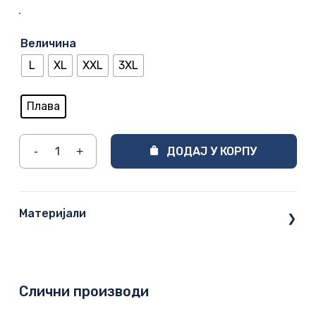
Величина
L
XL
XXL
3XL
Плава
ДОДАЈ У КОРПУ
Материјали
❯
Слични производи